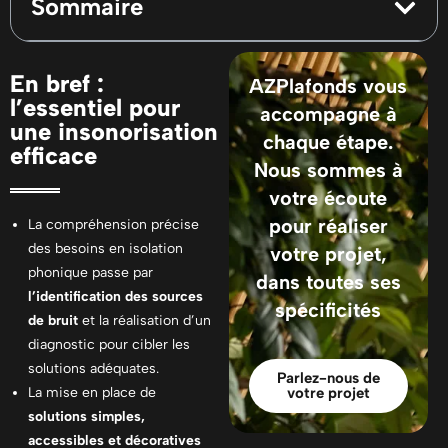
Sommaire
En bref :
AZPlafonds vous
l’essentiel pour
accompagne à
une insonorisation
chaque étape.
efficace
Nous sommes à
votre écoute
pour réaliser
La compréhension précise
des besoins en isolation
votre projet,
phonique passe par
dans toutes ses
l’identification des sources
spécificités
de bruit
et la réalisation d’un
diagnostic pour cibler les
solutions adéquates.
Parlez-nous de
La mise en place de
votre projet
solutions simples,
accessibles et décoratives